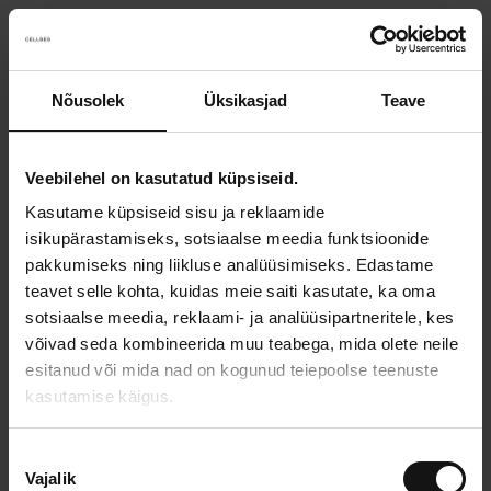
Nõusolek
Üksikasjad
Teave
Something went wrong!
Sorry! Our developers have been notified.
Veebilehel on kasutatud küpsiseid.
Kasutame küpsiseid sisu ja reklaamide
Go back to the start page
isikupärastamiseks, sotsiaalse meedia funktsioonide
pakkumiseks ning liikluse analüüsimiseks. Edastame
teavet selle kohta, kuidas meie saiti kasutate, ka oma
sotsiaalse meedia, reklaami- ja analüüsipartneritele, kes
võivad seda kombineerida muu teabega, mida olete neile
esitanud või mida nad on kogunud teiepoolse teenuste
kasutamise käigus.
N
Vajalik
õ