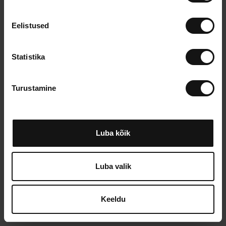
u
s
Eelistused
o
l
e
Statistika
k
u
Turustamine
v
a
l
i
Luba kõik
k
Luba valik
Keeldu