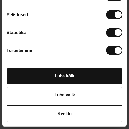
u
s
Eelistused
o
l
e
Statistika
k
u
Turustamine
v
a
l
i
Luba kõik
k
Luba valik
Keeldu