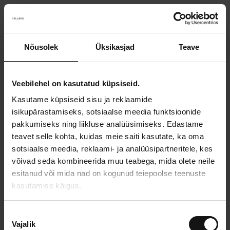
Nõusolek
Üksikasjad
Teave
Something went wrong!
Sorry! Our developers have been notified.
Veebilehel on kasutatud küpsiseid.
Kasutame küpsiseid sisu ja reklaamide
Go back to the start page
isikupärastamiseks, sotsiaalse meedia funktsioonide
pakkumiseks ning liikluse analüüsimiseks. Edastame
teavet selle kohta, kuidas meie saiti kasutate, ka oma
sotsiaalse meedia, reklaami- ja analüüsipartneritele, kes
võivad seda kombineerida muu teabega, mida olete neile
esitanud või mida nad on kogunud teiepoolse teenuste
kasutamise käigus.
N
Vajalik
õ